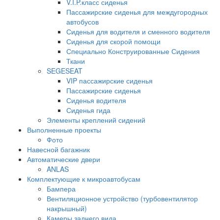
V.I.P.класс сиденья
Пассажирские сиденья для междугородных
автобусов
Сиденья для водителя и сменного водителя
Сиденья для скорой помощи
Специально Конструированные Сидения
Ткани
SEGESEAT
VIP пассажирские сиденья
Пассажирские сиденья
Сиденья водителя
Сиденья гида
Элементы креплений сидений
Выполненные проекты
Фото
Навесной багажник
Автоматические двери
ANLAS
Комплектующие к микроавтобусам
Бампера
Вентиляционное устройство (турбовентилятор
накрышный)
Камеры заднего вида