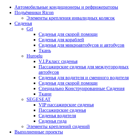
Автомобильные кондиционеры и рефрижераторы
Подъёмники Ricon
Элементы крепления инвалидных колясок
Сиденья
Grl
Cиденья для скорой помощи
Сиденья для кораблей
Сиденья для микроавтобусов и автобусов
Ткань
Huroglu
V.I.P.класс сиденья
Пассажирские сиденья для междугородных
автобусов
Сиденья для водителя и сменного водителя
Сиденья для скорой помощи
Специально Конструированные Сидения
Ткани
SEGESEAT
VIP пассажирские сиденья
Пассажирские сиденья
Сиденья водителя
Сиденья гида
Элементы креплений сидений
Выполненные проекты