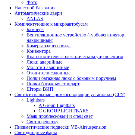
Фото
Навесной багажник
Автоматические двери
ANLAS
Комплектующие к микроавтобусам
Бампера
Вентиляционное устройство (турбовентилятор
накрышный)
Камеры заднего вида
Конвектора
Кран отопителя с электрическим управлением
Люки аварийные
Молотки аварийные
Отопители салонные
Полки багажная люкс с боковым поручнем
Полки багажная стандарт
Шторы ВИП
Светосигнальные громкоговорящие установки (СГУ)
Lightbars
A Group Lightbars
C GROUP LIGHTBARS
Маяк проблесковый и спец свет
Свет в решетку
Пневматические подвески VB-Airsuspension
Светодиодные фары