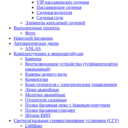
VIP пассажирские сиденья
Пассажирские сиденья
Сиденья водителя
Сиденья гида
Элементы креплений сидений
Выполненные проекты
Фото
Навесной багажник
Автоматические двери
ANLAS
Комплектующие к микроавтобусам
Бампера
Вентиляционное устройство (турбовентилятор
накрышный)
Камеры заднего вида
Конвектора
Кран отопителя с электрическим управлением
Люки аварийные
Молотки аварийные
Отопители салонные
Полки багажная люкс с боковым поручнем
Полки багажная стандарт
Шторы ВИП
Светосигнальные громкоговорящие установки (СГУ)
Lightbars