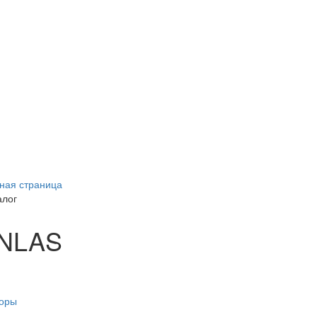
ная страница
алог
NLAS
торы