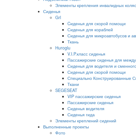
Элементы крепления инвалидных коляс
Сиденья
Grl
Cиденья для скорой помощи
Сиденья для кораблей
Сиденья для микроавтобусов и ав
Ткань
Huroglu
V.I.P.класс сиденья
Пассажирские сиденья для между
Сиденья для водителя и сменног
Сиденья для скорой помощи
Специально Конструированные С
Ткани
SEGESEAT
VIP пассажирские сиденья
Пассажирские сиденья
Сиденья водителя
Сиденья гида
Элементы креплений сидений
Выполненные проекты
Фото