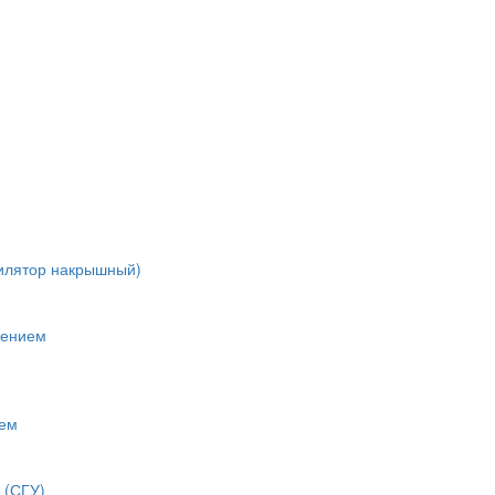
тилятор накрышный)
лением
нем
 (СГУ)