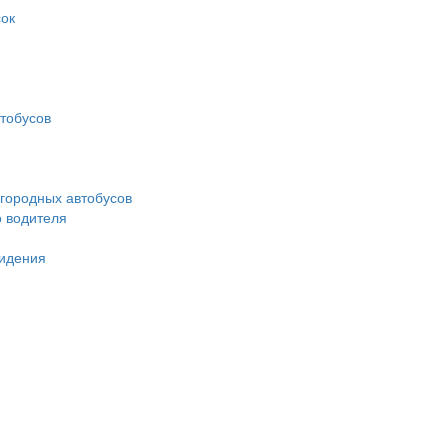
ок
тобусов
городных автобусов
о водителя
идения