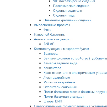
VIP пассажирские сиденья
Пассажирские сиденья
Сиденья водителя
Сиденья гида
Элементы креплений сидений
Выполненные проекты
Фото
Навесной багажник
Автоматические двери
ANLAS
Комплектующие к микроавтобусам
Бампера
Вентиляционное устройство (турбовен
Камеры заднего вида
Конвектора
Кран отопителя с электрическим управ
Люки аварийные
Молотки аварийные
Отопители салонные
Полки багажная люкс с боковым поруч
Полки багажная стандарт
Шторы ВИП
Светосигнальные громкоговорящие установки