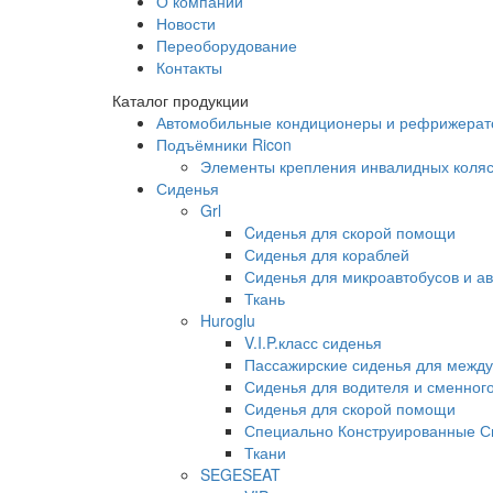
О компании
Новости
Переоборудование
Контакты
Каталог продукции
Автомобильные кондиционеры и рефрижера
Подъёмники Ricon
Элементы крепления инвалидных коляс
Сиденья
Grl
Cиденья для скорой помощи
Сиденья для кораблей
Сиденья для микроавтобусов и ав
Ткань
Huroglu
V.I.P.класс сиденья
Пассажирские сиденья для между
Сиденья для водителя и сменног
Сиденья для скорой помощи
Специально Конструированные С
Ткани
SEGESEAT