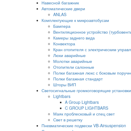
Навесной багажник
Автоматические двери
ANLAS
Комплектующие к микроавтобусам
Бампера
Вентиляционное устройство (турбовен
Камеры заднего вида
Конвектора
Кран отопителя с электрическим управ
Люки аварийные
Молотки аварийные
Отопители салонные
Полки багажная люкс с боковым поруч
Полки багажная стандарт
Шторы ВИП
Светосигнальные громкоговорящие установки
Lightbars
A Group Lightbars
C GROUP LIGHTBARS
Маяк проблесковый и спец свет
Свет в решетку
Пневматические подвески VB-Airsuspension