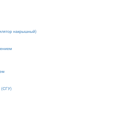
тилятор накрышный)
лением
нем
 (СГУ)