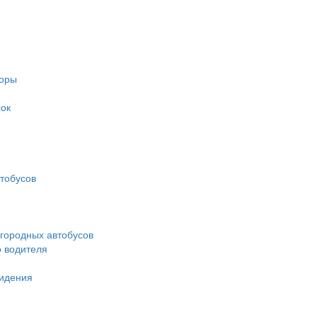
торы
ок
тобусов
городных автобусов
о водителя
идения