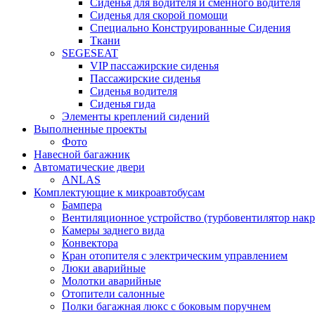
Сиденья для водителя и сменного водителя
Сиденья для скорой помощи
Специально Конструированные Сидения
Ткани
SEGESEAT
VIP пассажирские сиденья
Пассажирские сиденья
Сиденья водителя
Сиденья гида
Элементы креплений сидений
Выполненные проекты
Фото
Навесной багажник
Автоматические двери
ANLAS
Комплектующие к микроавтобусам
Бампера
Вентиляционное устройство (турбовентилятор на
Камеры заднего вида
Конвектора
Кран отопителя с электрическим управлением
Люки аварийные
Молотки аварийные
Отопители салонные
Полки багажная люкс с боковым поручнем