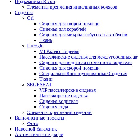
Подъёмники Ricon
Элементы крепления инвалидных колясок
Сиденья
Grl
Cиденья для скорой помощи
Сиденья для кораблей
Сиденья для микроавтобусов и автобусов
Ткань
Huroglu
V.I.P.класс сиденья
Пассажирские сиденья для междугородных ав
Сиденья для водителя и сменного водителя
Сиденья для скорой помощи
Специально Конструированные Сидения
Ткани
SEGESEAT
VIP пассажирские сиденья
Пассажирские сиденья
Сиденья водителя
Сиденья гида
Элементы креплений сидений
Выполненные проекты
Фото
Навесной багажник
Автоматические двери