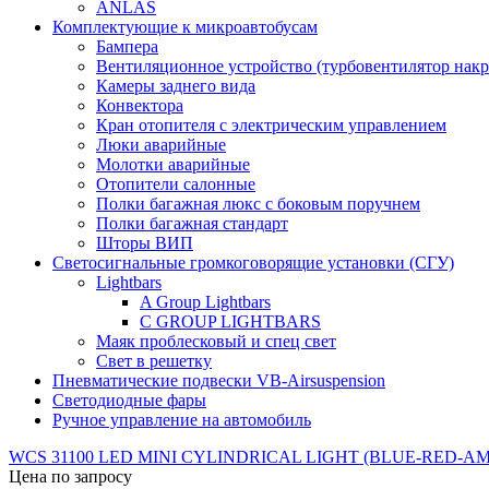
ANLAS
Комплектующие к микроавтобусам
Бампера
Вентиляционное устройство (турбовентилятор на
Камеры заднего вида
Конвектора
Кран отопителя с электрическим управлением
Люки аварийные
Молотки аварийные
Отопители салонные
Полки багажная люкс с боковым поручнем
Полки багажная стандарт
Шторы ВИП
Светосигнальные громкоговорящие установки (СГУ)
Lightbars
A Group Lightbars
C GROUP LIGHTBARS
Маяк проблесковый и спец свет
Свет в решетку
Пневматические подвески VB-Airsuspension
Светодиодные фары
Ручное управление на автомобиль
WCS 31100 LED MINI CYLINDRICAL LIGHT (BLUE-RED-A
Цена по запросу