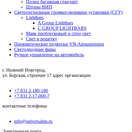
Полки багажная стандарт
Шторы ВИП
Светосигнальные громкоговорящие установки (СГУ)
Lightbars
A Group Lightbars
C GROUP LIGHTBARS
Маяк проблесковый и спец свет
Свет в решетку
Пневматические подвески VB-Airsuspension
Светодиодные фары
Ручное управление на автомобиль
г. Нижний Новгород,
ул. Борская, строение 17 адрес организации
+7 831 2-180-180
+7 831 2-17-000-7
контактные телефоны
info@universalnn.ru
Электронная почта