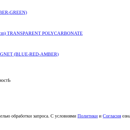
MBER-GREEN)
29cm) TRANSPARENT POLYCARBONATE
AGNET (BLUE-RED-AMBER)
мостЬ
целью обработки запроса. С условиями
Политики
и
Согласия
озн