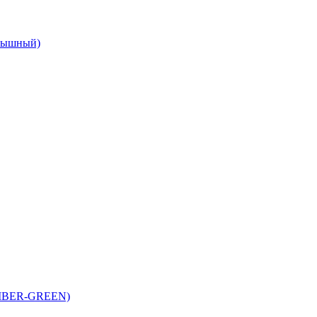
крышный)
MBER-GREEN)