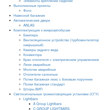
Элементы креплений сидений
Выполненные проекты
Фото
Навесной багажник
Автоматические двери
ANLAS
Комплектующие к микроавтобусам
Бампера
Вентиляционное устройство (турбовентилятор
накрышный)
Камеры заднего вида
Конвектора
Кран отопителя с электрическим управлением
Люки аварийные
Молотки аварийные
Отопители салонные
Полки багажная люкс с боковым поручнем
Полки багажная стандарт
Шторы ВИП
Светосигнальные громкоговорящие установки (СГУ)
Lightbars
A Group Lightbars
C GROUP LIGHTBARS