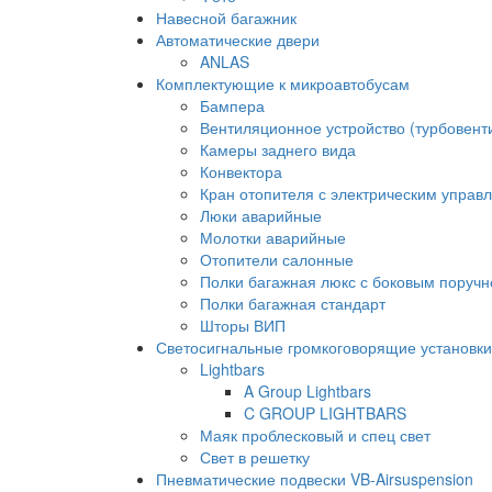
Навесной багажник
Автоматические двери
ANLAS
Комплектующие к микроавтобусам
Бампера
Вентиляционное устройство (турбовен
Камеры заднего вида
Конвектора
Кран отопителя с электрическим управ
Люки аварийные
Молотки аварийные
Отопители салонные
Полки багажная люкс с боковым поруч
Полки багажная стандарт
Шторы ВИП
Светосигнальные громкоговорящие установки
Lightbars
A Group Lightbars
C GROUP LIGHTBARS
Маяк проблесковый и спец свет
Свет в решетку
Пневматические подвески VB-Airsuspension