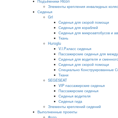
Подъёмники Ricon
Элементы крепления инвалидных коляс
Сиденья
Grl
Cиденья для скорой помощи
Сиденья для кораблей
Сиденья для микроавтобусов и ав
Ткань
Huroglu
V.I.P.класс сиденья
Пассажирские сиденья для между
Сиденья для водителя и сменног
Сиденья для скорой помощи
Специально Конструированные С
Ткани
SEGESEAT
VIP пассажирские сиденья
Пассажирские сиденья
Сиденья водителя
Сиденья гида
Элементы креплений сидений
Выполненные проекты
Фото