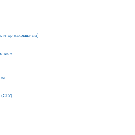
тилятор накрышный)
лением
нем
 (СГУ)