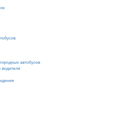
ок
тобусов
городных автобусов
о водителя
идения