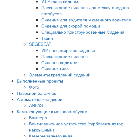
V.I.P.класс сиденья
Пассажирские сиденья для междугородных
автобусов
Сиденья для водителя и сменного водителя
Сиденья для скорой помощи
Специально Конструированные Сидения
Ткани
SEGESEAT
VIP пассажирские сиденья
Пассажирские сиденья
Сиденья водителя
Сиденья гида
Элементы креплений сидений
Выполненные проекты
Фото
Навесной багажник
Автоматические двери
ANLAS
Комплектующие к микроавтобусам
Бампера
Вентиляционное устройство (турбовентилятор
накрышный)
Камеры заднего вида