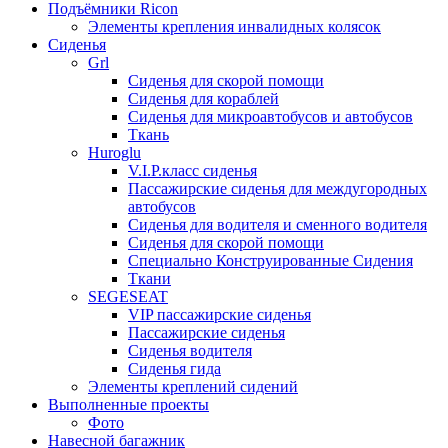
Подъёмники Ricon
Элементы крепления инвалидных колясок
Сиденья
Grl
Cиденья для скорой помощи
Сиденья для кораблей
Сиденья для микроавтобусов и автобусов
Ткань
Huroglu
V.I.P.класс сиденья
Пассажирские сиденья для междугородных
автобусов
Сиденья для водителя и сменного водителя
Сиденья для скорой помощи
Специально Конструированные Сидения
Ткани
SEGESEAT
VIP пассажирские сиденья
Пассажирские сиденья
Сиденья водителя
Сиденья гида
Элементы креплений сидений
Выполненные проекты
Фото
Навесной багажник