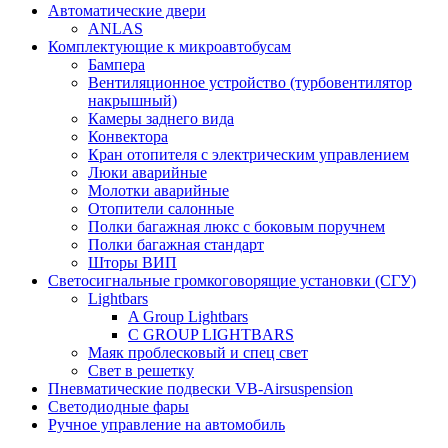
Автоматические двери
ANLAS
Комплектующие к микроавтобусам
Бампера
Вентиляционное устройство (турбовентилятор
накрышный)
Камеры заднего вида
Конвектора
Кран отопителя с электрическим управлением
Люки аварийные
Молотки аварийные
Отопители салонные
Полки багажная люкс с боковым поручнем
Полки багажная стандарт
Шторы ВИП
Светосигнальные громкоговорящие установки (СГУ)
Lightbars
A Group Lightbars
C GROUP LIGHTBARS
Маяк проблесковый и спец свет
Свет в решетку
Пневматические подвески VB-Airsuspension
Светодиодные фары
Ручное управление на автомобиль