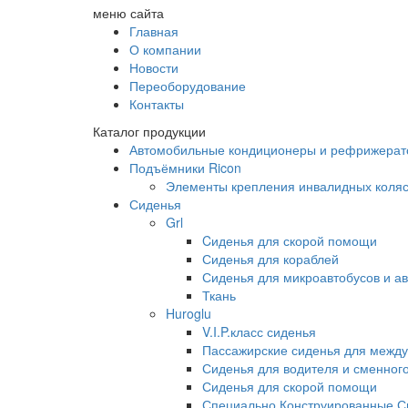
меню сайта
Главная
О компании
Новости
Переоборудование
Контакты
Каталог продукции
Автомобильные кондиционеры и рефрижера
Подъёмники Ricon
Элементы крепления инвалидных коляс
Сиденья
Grl
Cиденья для скорой помощи
Сиденья для кораблей
Сиденья для микроавтобусов и ав
Ткань
Huroglu
V.I.P.класс сиденья
Пассажирские сиденья для между
Сиденья для водителя и сменног
Сиденья для скорой помощи
Специально Конструированные С