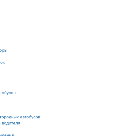
торы
ок
тобусов
городных автобусов
о водителя
идения