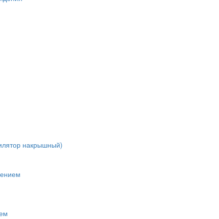
тилятор накрышный)
лением
нем